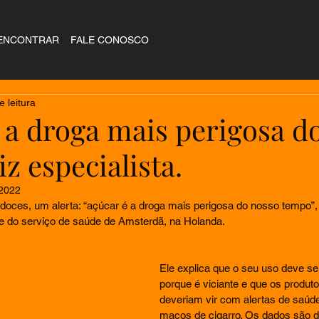
ENCONTRAR
FALE CONOSCO
e leitura
 a droga mais perigosa d
iz especialista.
 2022
doces, um alerta: “açúcar é a droga mais perigosa do nosso tempo”
fe do serviço de saúde de Amsterdã, na Holanda.
Ele explica que o seu uso deve se
porque é viciante e que os produt
deveriam vir com alertas de saúd
maços de cigarro. Os dados são do