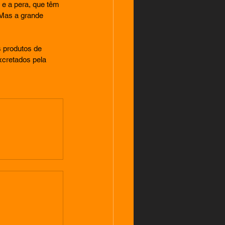
e a pera, que têm 
 Mas a grande 
 produtos de 
xcretados pela 