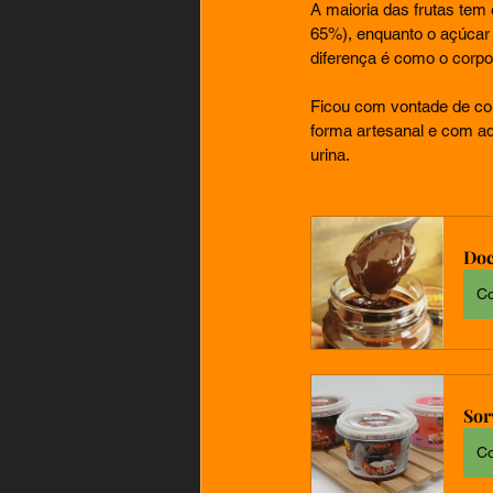
A maioria das frutas tem
65%), enquanto o açúcar 
diferença é como o corp
Ficou com vontade de c
forma artesanal e com ado
urina. 
Doc
C
Sor
C