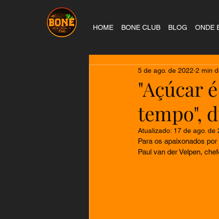
HOME
BONE CLUB
BLOG
ONDE 
5 de ago. de 2022
2 min d
"Açúcar é
tempo", d
Atualizado:
17 de ago. de
Para os apaixonados por 
Paul van der Velpen, che