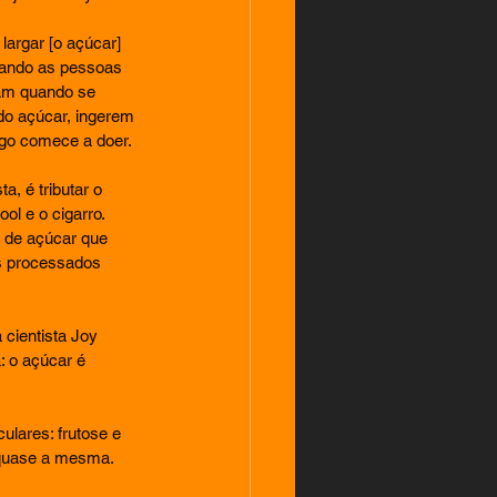
 largar [o açúcar] 
uando as pessoas 
am quando se 
do açúcar, ingerem 
ago comece a doer.
a, é tributar o 
l e o cigarro. 
 de açúcar que 
s processados 
cientista Joy 
: o açúcar é 
lares: frutose e 
o quase a mesma.