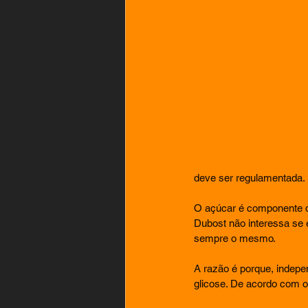
deve ser regulamentada.
O açúcar é componente de
Dubost não interessa se 
sempre o mesmo.
A razão é porque, indepe
glicose. De acordo com o