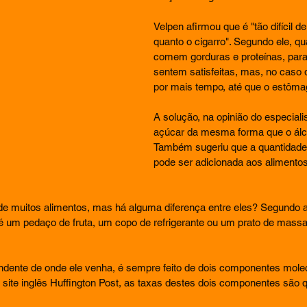
Velpen afirmou que é "tão difícil de
quanto o cigarro". Segundo ele, q
comem gorduras e proteínas, par
sentem satisfeitas, mas, no caso 
por mais tempo, até que o estôm
A solução, na opinião do especialist
açúcar da mesma forma que o álcoo
Também sugeriu que a quantidade
pode ser adicionada aos alimento
 muitos alimentos, mas há alguma diferença entre eles? Segundo a 
é um pedaço de fruta, um copo de refrigerante ou um prato de massa
ndente de o­nde ele venha, é sempre feito de dois componentes molecu
 site inglês Huffington Post, as taxas destes dois componentes sã