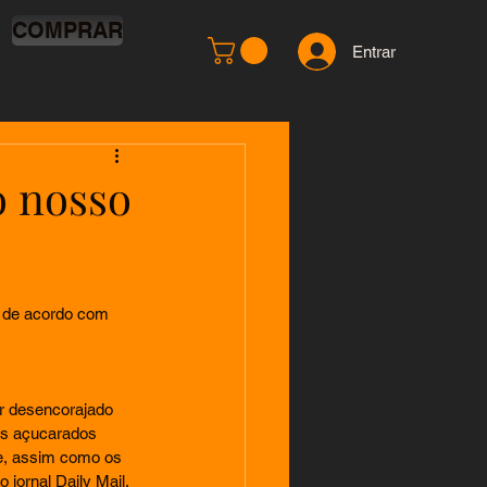
COMPRAR
Entrar
o nosso
, de acordo com 
r desencorajado 
os açucarados 
e, assim como os 
 jornal Daily Mail.