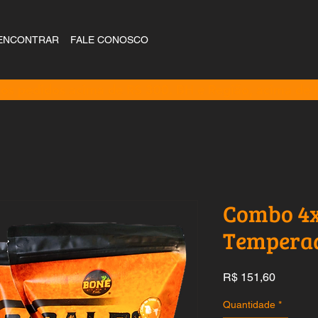
ENCONTRAR
FALE CONOSCO
 os pedidos acima de R$ 300. BH e Região, acima de
Combo 4x
Tempera
Preço
R$ 151,60
Quantidade
*