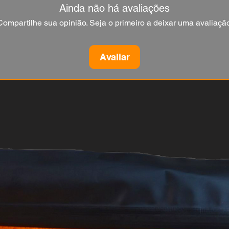
Ainda não há avaliações
Compartilhe sua opinião. Seja o primeiro a deixar uma avaliação
Avaliar