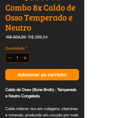
Combo 8x Caldo de
Osso Temperado e
Neutro
Preço
Preço
 R$ 303,20 
R$ 288,04
normal
promocional
Quantidade
*
Adicionar ao carrinho
Caldo de Osso (Bone Broth) - Temperado
e Neutro Congelado.
Caldo milenar rico em colágeno, vitaminas
e minerais, produzido em cocção por mais