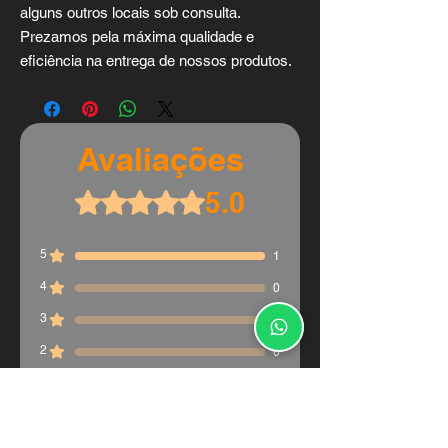
alguns outros locais sob consulta.
Prezamos pela máxima qualidade e
eficiência na entrega de nossos produtos.
Avaliações
5.0
Rated 5 out of 5 stars.
5
1
4
0
3
0
2
0
1
0
Avaliar